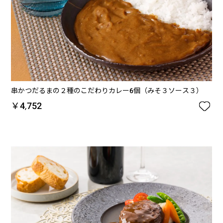
串かつだるまの２種のこだわりカレー6個（みそ３ソース３）

￥4,752