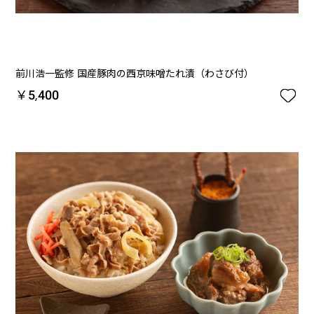
前川浩一監修 国産豚肉の西京味噌たれ漬（わさび付）

￥5,400