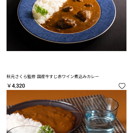
秋元さくら監修 国産牛すじ赤ワイン煮込みカレー

￥4,320