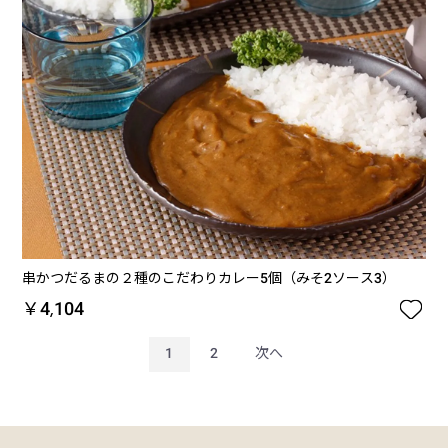
串かつだるまの２種のこだわりカレー5個（みそ2ソース3）

￥4,104
1
2
次へ