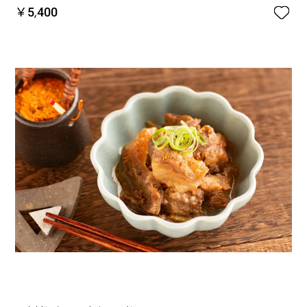

￥5,400