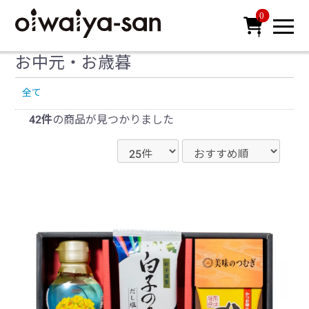
0

お中元・お歳暮
全て
42件
の商品が見つかりました