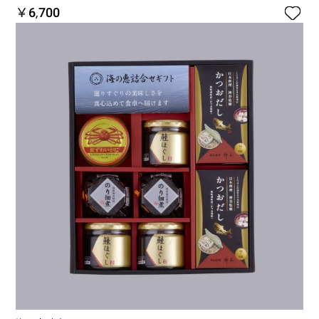

￥6,700