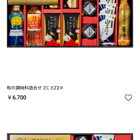
和の調味料詰合せ ZC-EZ2＃

￥6,700