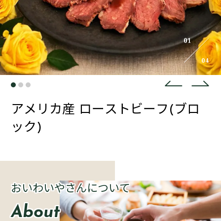


アメリカ産 ローストビーフ(ブロ
ック)
おいわいやさんについて
About