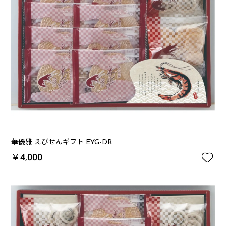
華優雅 えびせんギフト EYG-DR

￥4,000