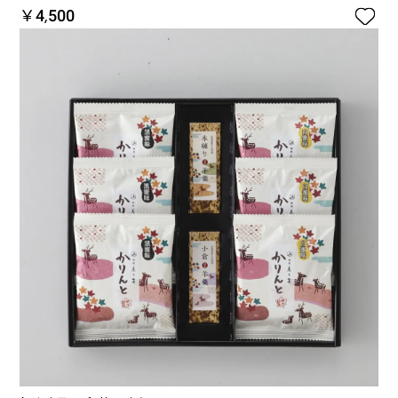

￥4,500