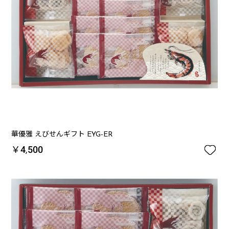
華優雅 えびせんギフト EYG-ER

￥4,500