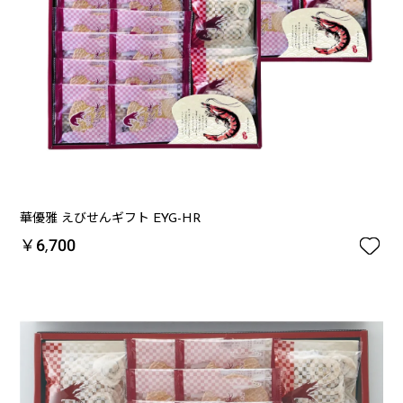
華優雅 えびせんギフト EYG-HR

￥6,700