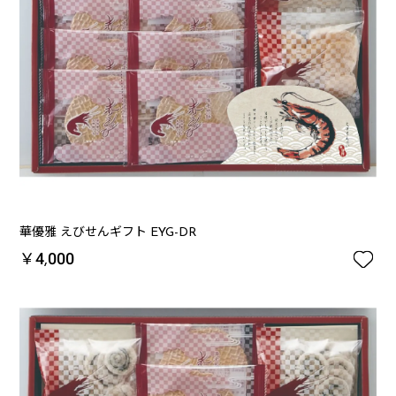
華優雅 えびせんギフト EYG-DR

￥4,000