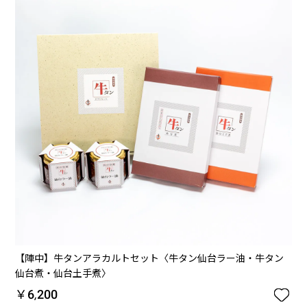
【陣中】牛タンアラカルトセット〈牛タン仙台ラー油・牛タン
仙台煮・仙台土手煮〉

￥6,200