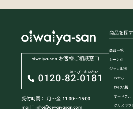
商品を探
商品一覧
oiwaiya-san お客様ご相談窓口
シーン別
ジャンル別
はっぴーおいわい
0120-
82-0181
おせち
お祝い膳
オードブル
受付時間：
月～金 11:00～15:00
グルメギフ
mail：info@oiwaiyasan.com
ドリンク・
プチギフト