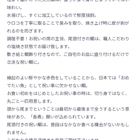
程よく脂がのった天然鯛は、香りがよく身がしまっていて深い
味わい。
水揚げし、すぐに加工しているので鮮度抜群。
ウロコを丁寧に取ることで臭みを取り、焼き上げ時に皮が剥が
れるのを防ぎます。
調理不要！お祝いの席の主役、尾頭付きの鯛は、職人こだわり
の塩焼き状態でお届け致します。
敷き紙と鯛飾り付きなので、ご自宅のお皿に盛り付けるだけで
立派な祝い鯛に。
縁起のよい鮮やかな赤色をしていることから、日本では「おめ
でたい魚」として祝い事に欠かせない鯛。
お食い初めをはじめとしたお祝い事の時は、切り身ではなく、
丸ごと一匹用意します。
頭から尾までということは最初から最後まで全うするという意
味があり、「長寿」願いが込められています。
尾頭付きの祝い鯛は、普段はなかなか食べる機会がないかもし
れません。