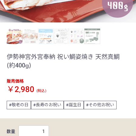
伊勢神宮外宮奉納 祝い鯛姿焼き 天然真鯛
(約400g)
販売価格
￥2,980
(税込)
敬老の日
長寿のお祝い
誕生日
その他お祝い
数量