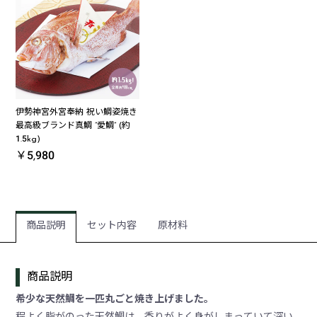
伊勢神宮外宮奉納 祝い鯛姿焼き
最高級ブランド真鯛 ”愛鯛” (約
1.5kg)
￥5,980
商品説明
セット内容
原材料
商品説明
希少な天然鯛を一匹丸ごと焼き上げました。