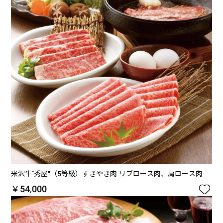
米沢牛“秀屋"（5等級）すきやき肉 リブロース肉、肩ロース肉

￥54,000