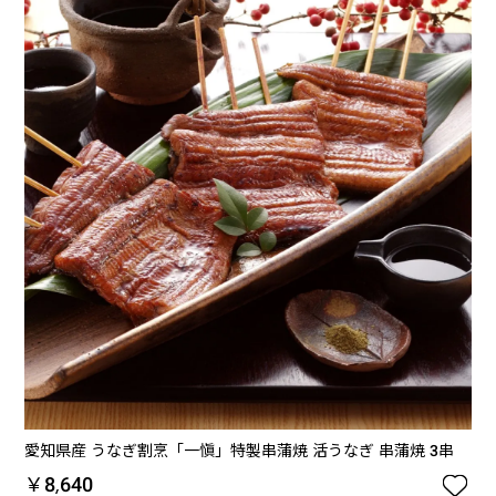
愛知県産 うなぎ割烹「一愼」特製串蒲焼 活うなぎ 串蒲焼 3串

￥8,640