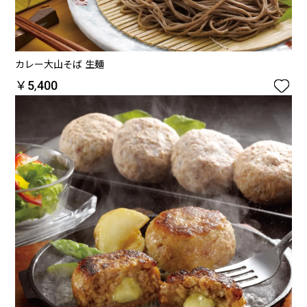
カレー大山そば 生麺

￥5,400