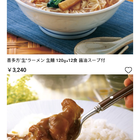
喜多方“生"ラーメン 生麺 120g×12食 醤油スープ付

￥3,240