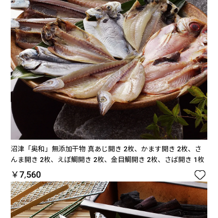
沼津「奥和」無添加干物 真あじ開き 2枚、かます開き 2枚、さ
んま開き 2枚、えぼ鯛開き 2枚、金目鯛開き 2枚、さば開き 1枚

￥7,560