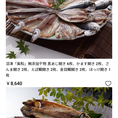
沼津「奥和」無添加干物 真あじ開き 6枚、かます開き 2枚、さ
んま開き 2枚、えぼ鯛開き 2枚、金目鯛開き 2枚、ほっけ開き 1
枚

￥8,640