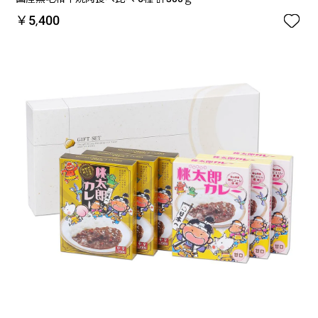

￥5,400