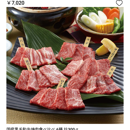

￥7,020
国産黒毛和牛焼肉食べ比べ 6種 計300ｇ